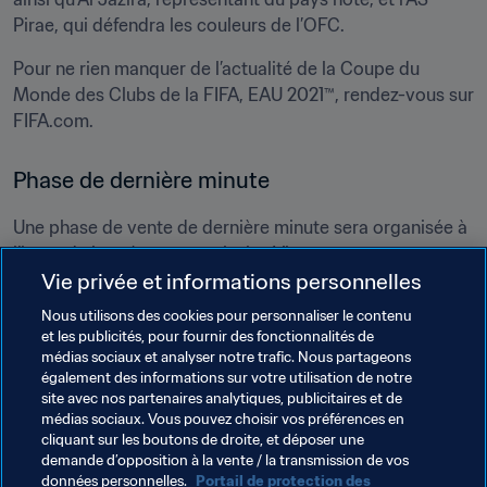
Pirae, qui défendra les couleurs de l’OFC. 
Pour ne rien manquer de l’actualité de la Coupe du 
Monde des Clubs de la FIFA, EAU 2021™, rendez-vous sur 
FIFA.com.
Phase de dernière minute
Une phase de vente de dernière minute sera organisée à 
l’issue de la pré-vente exclusive Visa, pour permettre aux 
Vie privée et informations personnelles
supporters d’acquérir les billets restants.
 Les billets 
seront disponibles sur FIFA.com
.
Nous utilisons des cookies pour personnaliser le contenu
et les publicités, pour fournir des fonctionnalités de
Retrouvez toutes les informations sur les catégories 
médias sociaux et analyser notre trafic. Nous partageons
de billets ci-dessous :
également des informations sur votre utilisation de notre
site avec nos partenaires analytiques, publicitaires et de
médias sociaux. Vous pouvez choisir vos préférences en
cliquant sur les boutons de droite, et déposer une
demande d’opposition à la vente / la transmission de vos
données personnelles.
Portail de protection des