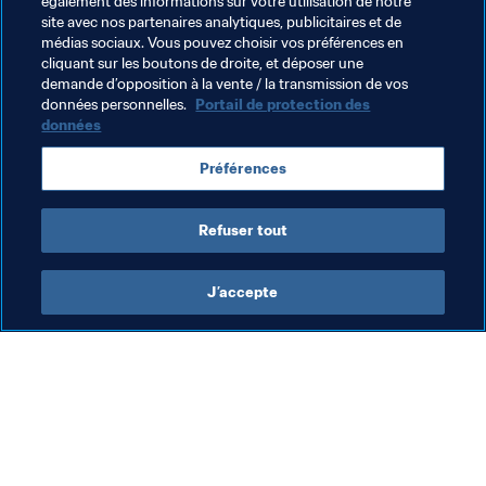
également des informations sur votre utilisation de notre
as fait pour ce vestiaire, pour le Real Madrid. C'était un 
site avec nos partenaires analytiques, publicitaires et de
honneur et un privilège d'avoir mon idole en tant 
médias sociaux. Vous pouvez choisir vos préférences en
cliquant sur les boutons de droite, et déposer une
qu'entraîneur")
demande d’opposition à la vente / la transmission de vos
données personnelles.
Portail de protection des
données
Thèmes en lien
Préférences
Compétitions FIFA
France
Refuser tout
J’accepte
L’action de la FIFA
Visitez également
Juridique
Toutes les infos et 