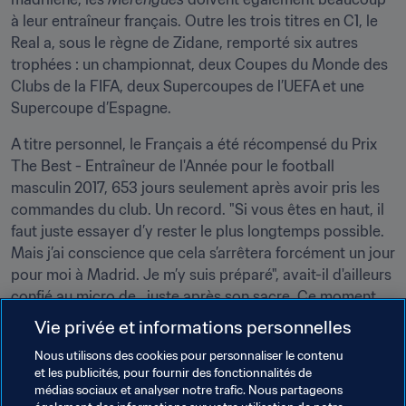
à leur entraîneur français. Outre les trois titres en C1, le 
Real a, sous le règne de Zidane, remporté six autres 
trophées : un championnat, deux Coupes du Monde des 
Clubs de la FIFA, deux Supercoupes de l’UEFA et une 
Supercoupe d’Espagne.
A titre personnel, le Français a été récompensé du Prix 
The Best - Entraîneur de l'Année pour le football 
masculin 2017, 653 jours seulement après avoir pris les 
commandes du club. Un record. "Si vous êtes en haut, il 
faut juste essayer d’y rester le plus longtemps possible. 
Mais j’ai conscience que cela s’arrêtera forcément un jour 
pour moi à Madrid. Je m’y suis préparé", avait-il d'ailleurs 
confié au micro de , juste après son sacre. Ce moment 
est donc arrivé ce 31 mai 2018.
Vie privée et informations personnelles
Nous utilisons des cookies pour personnaliser le contenu
et les publicités, pour fournir des fonctionnalités de
médias sociaux et analyser notre trafic. Nous partageons
(
"Je n'ai pas les mots pour te remercier de tout ce que tu 