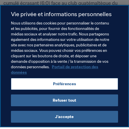
cumulé écrasant (6:0) face au club guatémaltèque du 
CSD Comunicaciones.
Vie privée et informations personnelles
Nous utilisons des cookies pour personnaliser le contenu
Entendu...
et les publicités, pour fournir des fonctionnalités de
médias sociaux et analyser notre trafic. Nous partageons
"Les efforts derrière ce titre sont énormes. J'ai une 
également des informations sur votre utilisation de notre
reconnaissance immense et éternelle envers le groupe 
site avec nos partenaires analytiques, publicitaires et de
que j'entraîne. Sans les joueurs, un entraîneur ne peut 
médias sociaux. Vous pouvez choisir vos préférences en
cliquant sur les boutons de droite, et déposer une
rien faire" - __
Matías Almeyda
, entraîneur de Guadalajara
demande d’opposition à la vente / la transmission de vos
données personnelles.
Portail de protection des
données
Thèmes en lien
Préférences
Compétitions FIFA
Refuser tout
J’accepte