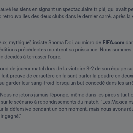
uvé les siens en signant un spectaculaire triplé, qui avait p
es retrouvailles des deux clubs dans le dernier carré, après la
eux, mythique", insiste Shoma Doi, au micro de 
FIFA.com
 da
 éditions précédentes montrent sa puissance. Nous sommes peu
n décidés à terrasser l'ogre.
oud de joueur match lors de la victoire 3-2 de son équipe su
ait preuve de caractère en faisant parler la poudre en deux
 su garder leur sang-froid lorsqu'un but concédé dans les arrê
ous ne jetons jamais l'éponge, même dans les pires situation
sur le scénario à rebondissements du match. "Les Mexicains n
sur la défensive pendant un bon moment, mais nous avons réussi
ir gagné."