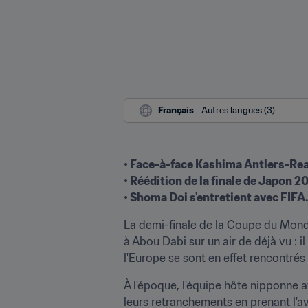
Français
 - Autres langues (3)
• Face-à-face Kashima Antlers-Rea
• Réédition de la finale de Japon 20
• Shoma Doi s'entretient avec FIFA
La demi-finale de la Coupe du Monde
à Abou Dabi sur un air de déjà vu : i
l'Europe se sont en effet rencontrés
À l'époque, l'équipe hôte nipponne av
leurs retranchements en prenant l'a