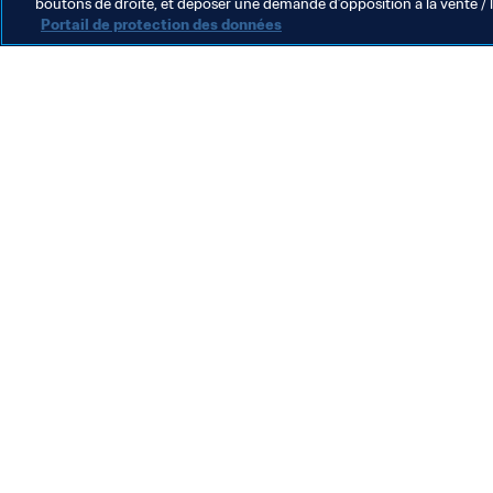
boutons de droite, et déposer une demande d’opposition à la vente / 
Portail de protection des données
L’action de la FIFA
Juridique
Système de transfert
Football féminin
Promotion du football
Innovation
Développement des talents
Organisation des compétitions
Développement durable
Droits de l'homme et lutte contre la discrimination
Santé et médical
Initiatives en matière de formation