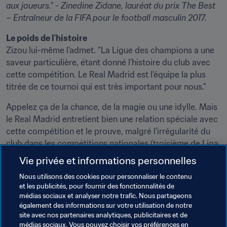
aux joueurs."
- Zinedine Zidane, lauréat du prix The Best 
– Entraîneur de la FIFA pour le football masculin 2017.
Le poids de l'histoire
Zizou lui-même l'admet. "La Ligue des champions a une 
saveur particulière, étant donné l'histoire du club avec 
cette compétition. Le Real Madrid est l'équipe la plus 
titrée de ce tournoi qui est très important pour nous."
Appelez ça de la chance, de la magie ou une idylle. Mais 
le Real Madrid entretient bien une relation spéciale avec 
cette compétition et le prouve, malgré l'irrégularité du 
club dans les compétitions nationales (troisième de Liga 
aussi bien en 2014 que cette année). Lorsque que retentit 
Vie privée et informations personnelles
l'hymne de la Ligue des champions, l'ADN 
merengue
 se 
Nous utilisons des cookies pour personnaliser le contenu
révèle.
et les publicités, pour fournir des fonctionnalités de
médias sociaux et analyser notre trafic. Nous partageons
En cas de triomphe à Kiev, 
Los Blancos
 auront les yeux 
également des informations sur votre utilisation de notre
rivés vers les Émirats Arabes Unis, où ils tenteront de 
site avec nos partenaires analytiques, publicitaires et de
devenir l'équipe la plus titrée en Coupe du Monde des 
médias sociaux. Vous pouvez choisir vos préférences en