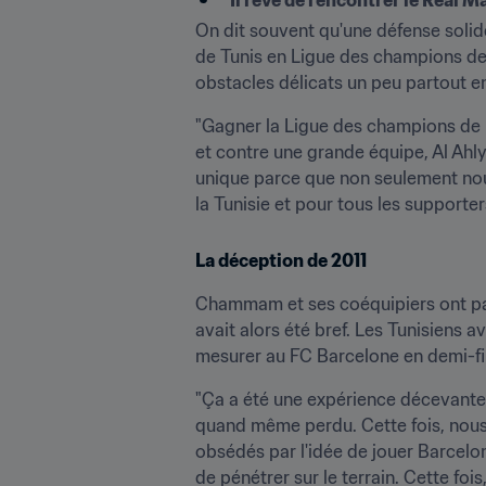
Il rêve de rencontrer le Real M
On dit souvent qu'une défense solid
de Tunis en Ligue des champions de la
obstacles délicats un peu partout en A
"Gagner la Ligue des champions de la
et contre une grande équipe, Al Ah
unique parce que non seulement nous
la Tunisie et pour tous les supporte
La déception de 2011
Chammam et ses coéquipiers ont par
avait alors été bref. Les Tunisiens a
mesurer au FC Barcelone en demi-fi
"Ça a été une expérience décevante,
quand même perdu. Cette fois, nous s
obsédés par l'idée de jouer Barcelo
de pénétrer sur le terrain. Cette foi