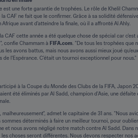
adrid en finale
e est une forte garantie de trophées. Le rôle de Khelil Cham
 CAF ne fait que le confirmer. Grâce à sa solidité défensive, 
frique avant d'atteindre la finale, où il a affronté Al Ahly.
 CAF cette année a été quelque chose de spécial car c'est ar
ly", confie Chammam à 
FIFA.com
. "De tous les trophées que n
 les avons battus, mais nous avons aussi mieux joué qu'eux.
rs de l'Espérance. C'était un tournoi exceptionnel pour nous."
ticipé à la Coupe du Monde des Clubs de la FIFA, Japon 2011
vaient été éliminés par Al Sadd, champion d'Asie, une défaite
nale.
 malheureusement", admet le capitaine de 31 ans. "Nous avi
ommes déterminés à faire un meilleur tournoi, pour oublier l
ne et nous avons négligé notre match contre Al Sadd. Dans n
s, les choses seront différentes. Nous devons respecter nos adv