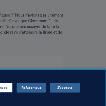
iques ? "Nous n'avions pas vraiment 
sible", explique Chammam. "Il n'y 
. Nous allons essayer de faire la 
e rêve d'atteindre la finale et de 
ences
Refuser tout
J’accepte