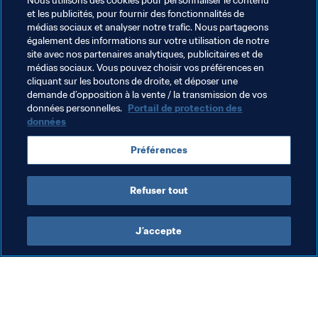
Nous utilisons des cookies pour personnaliser le contenu
et les publicités, pour fournir des fonctionnalités de
important pour nous, c'est de faire honneur aux Émirats 
médias sociaux et analyser notre trafic. Nous partageons
Arabes Unis. Nous nous en sommes bien sortis jusqu'à 
également des informations sur votre utilisation de notre
présent, mais nous sommes déterminés à aller aussi loin 
site avec nos partenaires analytiques, publicitaires et de
que possible, car nous estimons que nous n'avons pas 
médias sociaux. Vous pouvez choisir vos préférences en
cliquant sur les boutons de droite, et déposer une
encore atteint notre objectif", conclut-il.
demande d’opposition à la vente / la transmission de vos
données personnelles.
Portail de protection des
données
Thèmes en lien
Préférences
Compétitions FIFA
Refuser tout
J’accepte
L’action de la FIFA
Visitez également