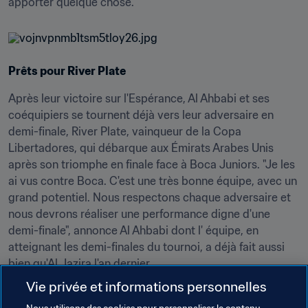
apporter quelque chose."
Prêts pour River Plate
Après leur victoire sur l'Espérance, Al Ahbabi et ses 
coéquipiers se tournent déjà vers leur adversaire en 
demi-finale, River Plate, vainqueur de la Copa 
Libertadores, qui débarque aux Émirats Arabes Unis 
après son triomphe en finale face à Boca Juniors. "Je les 
ai vus contre Boca. C'est une très bonne équipe, avec un 
grand potentiel. Nous respectons chaque adversaire et 
nous devrons réaliser une performance digne d'une 
demi-finale", annonce Al Ahbabi dont l' équipe, en 
atteignant les demi-finales du tournoi, a déjà fait aussi 
bien qu'Al Jazira l'an dernier.
Vie privée et informations personnelles
À cette occasion, l'équipe hôte était tombée à l'avant-
dernier obstacle, contre le Real Madrid. "Le plus 