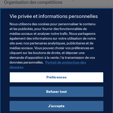
Organisation des compétitions
Développement durable
Vie privée et informations personnelles
Droits de l'homme et lutte contre 
la discrimination
Nous utilisons des cookies pour personnaliser le contenu
et les publicités, pour fournir des fonctionnalités de
Santé et médical
médias sociaux et analyser notre trafic. Nous partageons
Initiatives en matière de 
également des informations sur votre utilisation de notre
formation
site avec nos partenaires analytiques, publicitaires et de
médias sociaux. Vous pouvez choisir vos préférences en
cliquant sur les boutons de droite, et déposer une
demande d’opposition à la vente / la transmission de vos
données personnelles.
Portail de protection des
données
Préférences
Refuser tout
CONDITIONS D'UTILISATION
PORTAIL DE LA FIFA SUR LA PROTECTION DES DONNÉES
TÉLÉCHARGEMENTS
PARAMÈTRAGE DES COOKIES
Droits d'auteur © 1994 - 2025 FIFA. Tous les droits sont réservés.
J’accepte
Cookie Settings