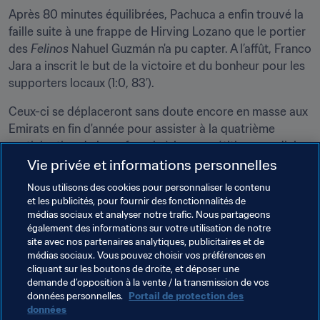
Après 80 minutes équilibrées, Pachuca a enfin trouvé la 
faille suite à une frappe de Hirving Lozano que le portier 
des 
Felinos 
Nahuel Guzmán n'a pu capter. A l’affût, Franco 
Jara a inscrit le but de la victoire et du bonheur pour les 
supporters locaux (1:0, 83’).
Ceux-ci se déplaceront sans doute encore en masse aux 
Emirats en fin d'année pour assister à la quatrième 
participation de leurs favoris à la compétition mondiale.
Vie privée et informations personnelles
A retenir 
Pachuca n'a perdu aucune des 16 rencontres 
Nous utilisons des cookies pour personnaliser le contenu
qu'il a disputées à domicile en Ligue des champions de 
et les publicités, pour fournir des fonctionnalités de
la CONCACAF (14 victoires et deux défaites).
médias sociaux et analyser notre trafic. Nous partageons
également des informations sur votre utilisation de notre
site avec nos partenaires analytiques, publicitaires et de
médias sociaux. Vous pouvez choisir vos préférences en
cliquant sur les boutons de droite, et déposer une
demande d’opposition à la vente / la transmission de vos
Thèmes en lien
données personnelles.
Portail de protection des
données