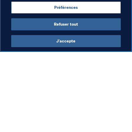
Mexico
United Arab Emirates
AFC
Préférences
Concacaf
Refuser tout
J’accepte
L’action de la FIFA
Visitez également
Juridique
Toutes les infos et 
tous les articles
Système de transfert
Rapports et 
Football féminin
documents
Promotion du football
Fondation FIFA
Innovation
FIFA Museum