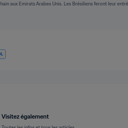
in aux Emirats Arabes Unis. Les Brésiliens feront leur entré
OL
Visitez également
Toutes les infos et tous les articles