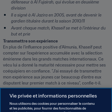
défenseur à Al Fujairah, qui évolue en deuxième 
division
Il a signé à Al Jazira en 2005, avant de devenir le 
gardien titulaire durant la saison 2010/11
Avant chaque match, Khaseif se met à l’intérieur du 
but et prie
Transmettre son expérience
En plus de l’influence positive d’Almunia, Khaseif peut 
compter sur l’expérience accumulée avec la sélection 
émirienne dans les grands matches internationaux. Ce 
vécu lui a donné la maturité nécessaire pour mettre ses 
coéquipiers en confiance. "J’ai essayé de transmettre 
mon expérience aux jeunes car beaucoup d’entre eux 
disputent leur premier match à ce niveau", confie-t-il.
Après avoir battu Auckland City, Khaseif devra encore 
Vie privée et informations personnelles
faire ses preuves face au champion d’Asie, Urawa Red 
Nous utilisons des cookies pour personnaliser le contenu
Diamonds, ce samedi 9 décembre. "Maintenant que 
et les publicités, pour fournir des fonctionnalités de
nous avons vaincu notre peur, nous devons nous 