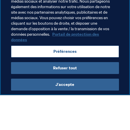
médias sociaux et analyser notre trafic. Nous partageons
montrer dignes du football émirien", a conclu l'homme du 
également des informations sur votre utilisation de notre
match.
site avec nos partenaires analytiques, publicitaires et de
médias sociaux. Vous pouvez choisir vos préférences en
cliquant sur les boutons de droite, et déposer une
demande d’opposition à la vente / la transmission de vos
Thèmes en lien
données personnelles.
Portail de protection des
données
United Arab Emirates
AFC
New Zealand
Préférences
OFC
Refuser tout
J’accepte
L’action de la FIFA
Visitez également