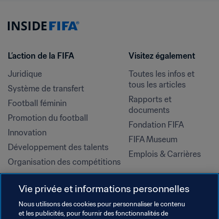
L’action de la FIFA
Visitez également
Juridique
Toutes les infos et 
tous les articles
Système de transfert
Rapports et 
Football féminin
documents
Promotion du football
Fondation FIFA
Innovation
FIFA Museum
Développement des talents
Emplois & Carrières
Organisation des compétitions
Développement durable
Vie privée et informations personnelles
Droits de l'homme et lutte contre 
la discrimination
Nous utilisons des cookies pour personnaliser le contenu
et les publicités, pour fournir des fonctionnalités de
Santé et médical