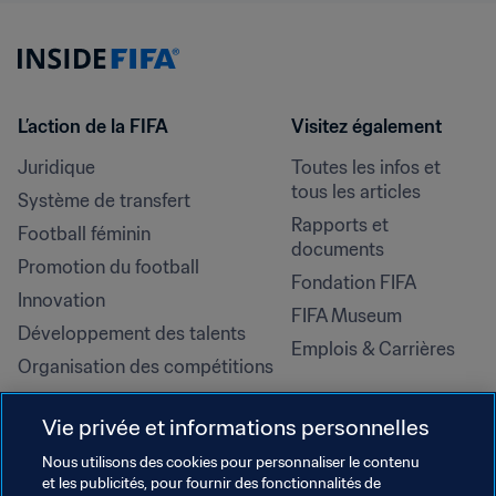
L’action de la FIFA
Visitez également
Juridique
Toutes les infos et 
tous les articles
Système de transfert
Rapports et 
Football féminin
documents
Promotion du football
Fondation FIFA
Innovation
FIFA Museum
Développement des talents
Emplois & Carrières
Organisation des compétitions
Développement durable
Vie privée et informations personnelles
Droits de l'homme et lutte contre 
la discrimination
Nous utilisons des cookies pour personnaliser le contenu
et les publicités, pour fournir des fonctionnalités de
Santé et médical