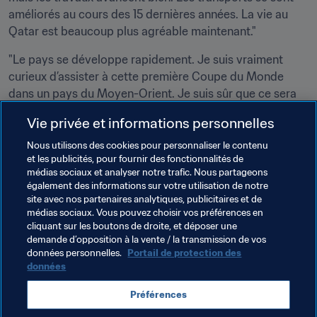
améliorés au cours des 15 dernières années. La vie au 
Qatar est beaucoup plus agréable maintenant."
"Le pays se développe rapidement. Je suis vraiment 
curieux d’assister à cette première Coupe du Monde 
dans un pays du Moyen-Orient. Je suis sûr que ce sera 
une grande réussite", affirme Lamouchi. Mais avant ce 
Vie privée et informations personnelles
grand rendez-vous, il y a cette année 2021 qui s'annonce 
excitante après ces mois compliqués. "Après une année 
Nous utilisons des cookies pour personnaliser le contenu
et les publicités, pour fournir des fonctionnalités de
pareille, nous nous demandons tous quand la vie 
médias sociaux et analyser notre trafic. Nous partageons
reprendra son cours normal. Nous avons hâte de 
également des informations sur votre utilisation de notre
voyager et de revoir nos familles. Indépendamment de 
site avec nos partenaires analytiques, publicitaires et de
mes objectifs personnels, c’est ce que je nous souhaite à 
médias sociaux. Vous pouvez choisir vos préférences en
cliquant sur les boutons de droite, et déposer une
tous pour l’année qui débute".
demande d’opposition à la vente / la transmission de vos
données personnelles.
Portail de protection des
données
Thèmes en lien
Préférences
Qatar