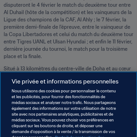
disputeront le 4 février le match du deuxième tour entre 
Al Duhail (hôte de la compétition) et les vainqueurs de la 
Ligue des champions de la CAF, Al Ahly ; le 7 février, la 
première demi-finale de l'épreuve, entre le vainqueur de 
la Copa Libertadores et celui du match du deuxième tour 
entre Tigres UANL et Ulsan Hyundai ; et enfin le 11 février, 
dernière journée du tournoi, le match pour la troisième 
place et la finale.
Situé à 13 kilomètres du centre-ville de Doha et au cœur 
de la Qatar Foundation, un centre grouillant d'activités 
Vie privée et informations personnelles
dédiées au savoir et à l'innovation, le stade est 
accessible à partir de la Green Line du métro de Doha et 
Nous utilisons des cookies pour personnaliser le contenu
et les publicités, pour fournir des fonctionnalités de
peut être rejoint à pied à partir de la station d'Education 
médias sociaux et analyser notre trafic. Nous partageons
City. Il accueillera huit matches jusqu'aux quarts de finale 
également des informations sur votre utilisation de notre
de Qatar 2022. Education City, le "Diamant du Désert", 
site avec nos partenaires analytiques, publicitaires et de
est devenu le premier stade du tournoi à obtenir le 
médias sociaux. Vous pouvez choisir vos préférences en
cliquant sur les boutons de droite, et déposer une
certificat cinq étoiles environnement durable GSAS.
demande d’opposition à la vente / la transmission de vos