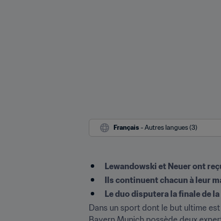
Français
 - Autres langues (3)
Lewandowski et Neuer ont reç
Ils continuent chacun à leur m
Le duo disputera la finale de 
Dans un sport dont le but ultime est d
Bayern Munich possède deux experts 