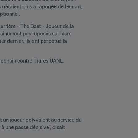
services pour le club bavarois. Même si au fil des saisons, on a entendu à plusieurs reprises qu'ils n'étaient plus à l'apogée de leur art, 
ptionnel.
arrière - The Best - Joueur de la 
rtainement pas reposés sur leurs 
 dernier, ils ont perpétué la 
Le gardien et l'avant-centre espèrent encore jouer un rôle décisif dans la finale du 11 décembre prochain contre Tigres UANL. 
 un joueur polyvalent au service du 
 à une passe décisive", disait 