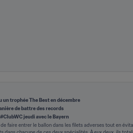
u un trophée The Best en décembre
anière de battre des records
la #ClubWC jeudi avec le Bayern
e faire entrer le ballon dans les filets adverses tout en évitan
dans chacune de ces deux spécialités. À eux deux, ils totali