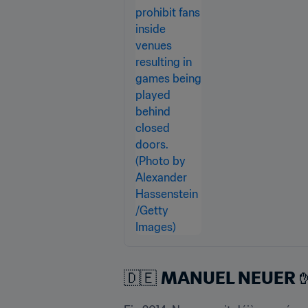
🇩🇪 
MANUEL NEUER
 