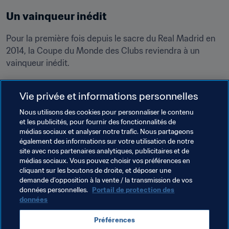
Un vainqueur inédit
Pour la première fois depuis le sacre du Real Madrid en 
2014, la Coupe du Monde des Clubs reviendra à un 
vainqueur inédit.
Neuf clubs ont déjà remporté le trophée. Qui sera le 
Vie privée et informations personnelles
dixième ?
Nous utilisons des cookies pour personnaliser le contenu
Palmarès
et les publicités, pour fournir des fonctionnalités de
médias sociaux et analyser notre trafic. Nous partageons
Real Madrid
 (2014, 2016, 2017, 2018)
également des informations sur votre utilisation de notre
Barcelone
 (2009, 2011, 2015)
site avec nos partenaires analytiques, publicitaires et de
médias sociaux. Vous pouvez choisir vos préférences en
Corinthians
 (2000, 2012)
cliquant sur les boutons de droite, et déposer une
Bayern Munich
 (2013)
demande d’opposition à la vente / la transmission de vos
données personnelles.
Portail de protection des
Inter Milan
 (2010)
données
Manchester United
 (2008)
Préférences
AC Milan
 (2007)