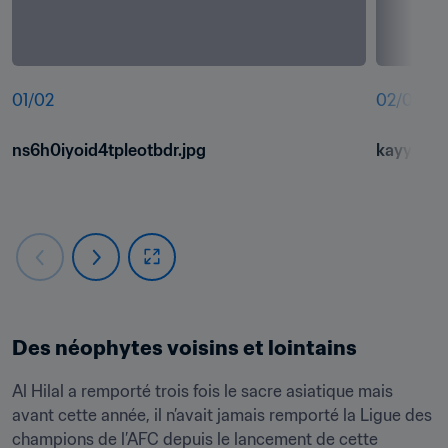
01
/
02
02
/
02
ns6h0iyoid4tpleotbdr.jpg
kayy2n16
Des néophytes voisins et lointains
Al Hilal a remporté trois fois le sacre asiatique mais 
avant cette année, il n’avait jamais remporté la Ligue des 
champions de l’AFC depuis le lancement de cette 