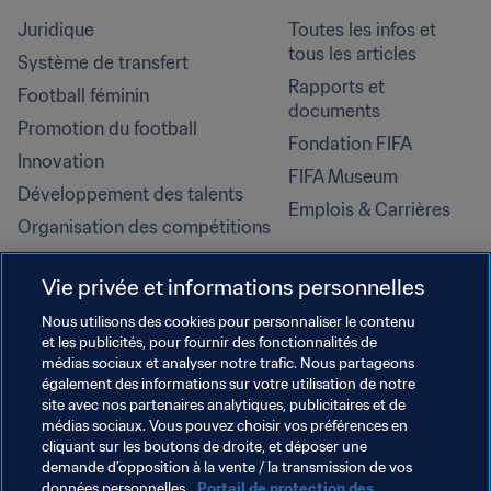
Juridique
Toutes les infos et 
tous les articles
Système de transfert
Rapports et 
Football féminin
documents
Promotion du football
Fondation FIFA
Innovation
FIFA Museum
Développement des talents
Emplois & Carrières
Organisation des compétitions
Développement durable
Vie privée et informations personnelles
Droits de l'homme et lutte contre 
la discrimination
Nous utilisons des cookies pour personnaliser le contenu
et les publicités, pour fournir des fonctionnalités de
Santé et médical
médias sociaux et analyser notre trafic. Nous partageons
Initiatives en matière de 
également des informations sur votre utilisation de notre
formation
site avec nos partenaires analytiques, publicitaires et de
médias sociaux. Vous pouvez choisir vos préférences en
cliquant sur les boutons de droite, et déposer une
demande d’opposition à la vente / la transmission de vos
données personnelles.
Portail de protection des