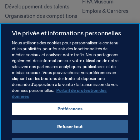
FIFA Museum
Développement des talents
Emplois & Carrières
Organisation des compétitions
Développement durable
Vie privée et informations personnelles
Droits de l'homme et lutte contre 
la discrimination
Nous utilisons des cookies pour personnaliser le contenu
et les publicités, pour fournir des fonctionnalités de
Santé et médical
médias sociaux et analyser notre trafic. Nous partageons
Initiatives en matière de 
également des informations sur votre utilisation de notre
formation
site avec nos partenaires analytiques, publicitaires et de
médias sociaux. Vous pouvez choisir vos préférences en
cliquant sur les boutons de droite, et déposer une
demande d’opposition à la vente / la transmission de vos
données personnelles.
Portail de protection des
données
Préférences
Refuser tout
CONDITIONS D'UTILISATION
PORTAIL DE LA FIFA SUR LA PROTECTION DES DONNÉES
TÉLÉCHARGEMENTS
PARAMÈTRAGE DES COOKIES
Droits d'auteur © 1994 - 2025 FIFA. Tous les droits sont réservés.