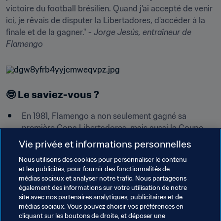
victoire du football brésilien. Quand j'ai accepté de venir 
ici, je rêvais de disputer la Libertadores, d'accéder à la 
finale et de la gagner." - 
Jorge Jesús, entraîneur de 
Flamengo
🤓 Le saviez-vous ?
En 1981, Flamengo a non seulement gagné sa 
première Copa Libertadores, mais aussi la Coupe 
Intercontinentale après s'être imposé 3-0 sur 
Vie privée et informations personnelles
Liverpool. Les deux équipes participent à la Coupe 
Nous utilisons des cookies pour personnaliser le contenu
du Monde des Clubs cette année et pourraient se 
et les publicités, pour fournir des fonctionnalités de
retrouver en finale.

médias sociaux et analyser notre trafic. Nous partageons
• Pendant que le 
Mengão
 fêtait son sacre dans les 
également des informations sur votre utilisation de notre
site avec nos partenaires analytiques, publicitaires et de
rues de Rio, Grêmio a battu Palmeiras, résultat qui 
médias sociaux. Vous pouvez choisir vos préférences en
octroie automatiquement le titre de champion du 
cliquant sur les boutons de droite, et déposer une