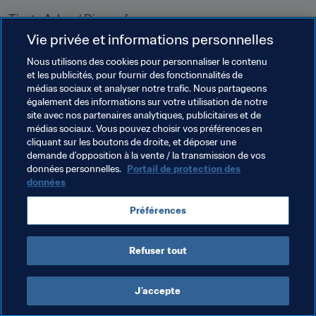
Tisata Ashar / Dix-neuf
Vie privée et informations personnelles
Ishroon / Vingt
Nous utilisons des cookies pour personnaliser le contenu
Thalathon / Trente
et les publicités, pour fournir des fonctionnalités de
médias sociaux et analyser notre trafic. Nous partageons
également des informations sur votre utilisation de notre
Arbaaon / Quarante
site avec nos partenaires analytiques, publicitaires et de
médias sociaux. Vous pouvez choisir vos préférences en
Khamsoon / Cinquante
cliquant sur les boutons de droite, et déposer une
demande d’opposition à la vente / la transmission de vos
Miya / Cent
données personnelles.
Portail de protection des
données
Alf / Mille
Préférences
Milyon / Million
Milyar / Milliard
Refuser tout
J’accepte