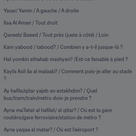
Yasar/ Yamin / A gauche / A droite
Ilaa Al Aman / Tout droit
Qareeb/ Baeed / Tout près (juste à côté) / Loin
Kam yabood / tabood? / Combien y a-t-il jusque-là ?
Hal yomkin athahab mashyan? /Est-ce faisable à pied ?
Kayfa Asil ila al malaab? / Comment puis-je aller au stade 
?
Ay hafila/qitar yajeb an astakhdim? / Quel 
bus/tram/train/métro dois-je prendre ?
Ayna ma7atat al hafilat/ al qitar? / Où est la gare 
routière/gare ferroviaire/station de métro ?
Ayna yaqaa al matar? / Où est l'aéroport ?