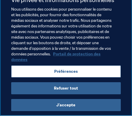
L'ancien attaquant de la Juventus 
Sebastian Giovinco
 a 
également brillé. C'est lui qui a offert la victoire 3-1 à Al 
Nous utilisons des cookies pour personnaliser le contenu
et les publicités, pour fournir des fonctionnalités de
Hilal face à Al Ittihad avant d'offrir une passe décisive sur 
médias sociaux et analyser notre trafic. Nous partageons
l'ouverture du score dans la victoire 2-0 en finale retour 
également des informations sur votre utilisation de notre
contre Urawa Reds. L'international saoudien 
Salem Al 
site avec nos partenaires analytiques, publicitaires et de
Dawsari
 a lui aussi joué un rôle-clé en marquant des 
médias sociaux. Vous pouvez choisir vos préférences en
cliquant sur les boutons de droite, et déposer une
buts cruciaux contre Al Sadd et Urawa.
demande d’opposition à la vente / la transmission de vos
données personnelles.
Portail de protection des
données
Thèmes en lien
Préférences
Saudi Arabia
Refuser tout
J’accepte