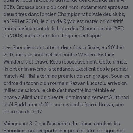
qualifier pour la Coupe du Monde des Clubs de la FIFA 
2019. Grosses écurie du continent, notamment après ses 
deux titres dans l'ancien Championnat d'Asie des clubs, 
en 1991 et 2000, le club de Riyad est restés compétitif 
après l'avènement de la Ligue des Champions de l'AFC 
en 2003, mais le titre lui a toujours échappé.
Les Saoudiens ont atteint deux fois la finale, en 2014 et 
2017, mais se sont inclinés contre Western Sydney 
Wanderers et Urawa Reds respectivement. Cette année, 
ils ont enfin inversé la tendance. Excellent dès le premier 
match, Al Hilal a terminé premier de son groupe. Sous les 
ordres du technicien roumain Razvan Lucescu, arrivé en 
milieu de saison, le club s'est montré inarrêtable en 
phase à élimination directe, dominant aisément Al Ittihad 
et Al Sadd pour s'offrir une revanche face à Urawa, son 
bourreau de 2017.
Vainqueurs 3-0 sur l'ensemble des deux matches, les 
Saoudiens ont remporté leur premier titre en Ligue des 