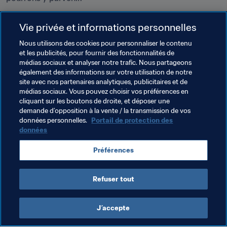
Culminant à 1m90, le défenseur central compte aller 
Vie privée et informations personnelles
encore un peu plus haut et aider les 
Verts 
à conquérir de 
nouveaux sommets : ceux qu’ils n’ont pas pu atteindre 
Nous utilisons des cookies pour personnaliser le contenu
et les publicités, pour fournir des fonctionnalités de
lors de la finale de la Coupe Intercontinentale 1989 ; ceux 
médias sociaux et analyser notre trafic. Nous partageons
qui ont échappé à Once Caldas en 2004, lors de cette 
également des informations sur votre utilisation de notre
finale qu’Alexis a regardée à la télévision, nerveux et 
site avec nos partenaires analytiques, publicitaires et de
impuissant. Cette fois, il est déterminé à changer le 
médias sociaux. Vous pouvez choisir vos préférences en
cliquant sur les boutons de droite, et déposer une
cours de l’histoire.
demande d’opposition à la vente / la transmission de vos
données personnelles.
Portail de protection des
données
Thèmes en lien
Préférences
Colombia
CONMEBOL
Refuser tout
J’accepte