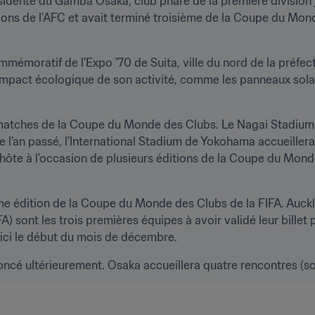
résidente du Gamba Osaka, club phare de la première division j
ons de l'AFC et avait terminé troisième de la Coupe du Mond
mémoratif de l'Expo '70 de Suita, ville du nord de la préfec
mpact écologique de son activité, comme les panneaux solaire
 matches de la Coupe du Monde des Clubs. Le Nagai Stadium ét
l'an passé, l'International Stadium de Yokohama accueillera 
 hôte à l'occasion de plusieurs éditions de la Coupe du Mond
ème édition de la Coupe du Monde des Clubs de la FIFA. Auckl
sont les trois premières équipes à avoir validé leur billet 
'ici le début du mois de décembre.
oncé ultérieurement. Osaka accueillera quatre rencontres (