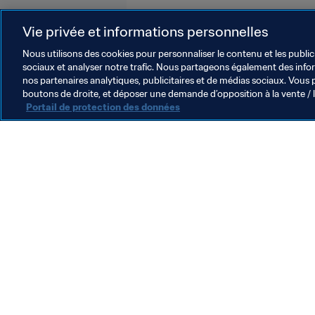
Mexico
New Zealand
Spain
Vie privée et informations personnelles
Nous utilisons des cookies pour personnaliser le contenu et les public
sociaux et analyser notre trafic. Nous partageons également des inform
nos partenaires analytiques, publicitaires et de médias sociaux. Vous 
boutons de droite, et déposer une demande d’opposition à la vente / 
Portail de protection des données
L’action de la FIFA
Juridique
Système de transfert
Football féminin
Promotion du football
Innovation
Développement des talents