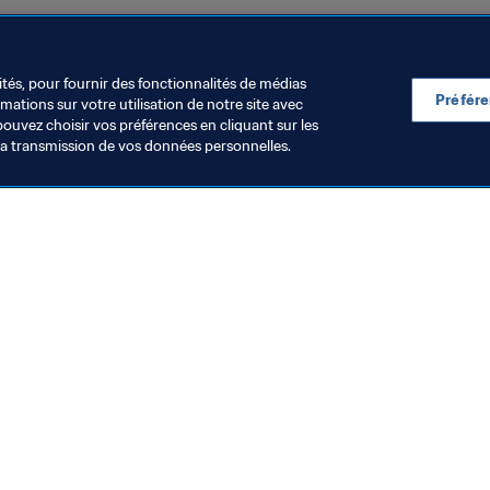
UEFA
Concacaf
OFC
ités, pour fournir des fonctionnalités de médias
Préfér
ations sur votre utilisation de notre site avec
pouvez choisir vos préférences en cliquant sur les
la transmission de vos données personnelles.
Visitez également
Toutes les infos et tous les articles
Rapports et documents
Fondation FIFA
FIFA Museum
Emplois & Carrières