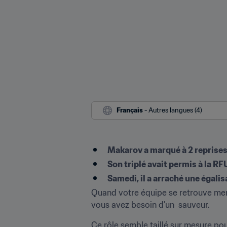
Français
 - Autres langues (4)
Makarov a marqué à 2 reprises
Son triplé avait permis à la R
Samedi, il a arraché une égalis
Quand votre équipe se retrouve men
vous avez besoin d’un  sauveur.  
Ce rôle semble taillé sur mesure pou