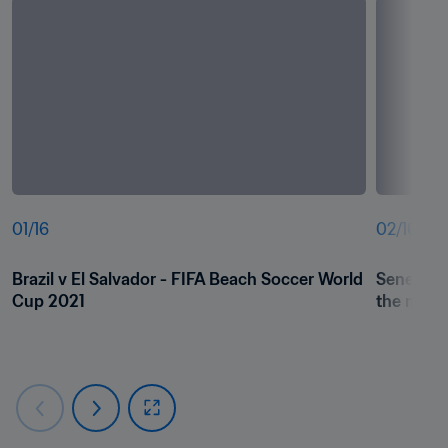
01
/
16
02
/
16
Brazil v El Salvador - FIFA Beach Soccer World 
Senegal s
Cup 2021
the masc