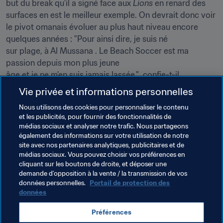
but du break qu’il a signé face aux 
Lions 
en renard des 
surfaces en est le meilleur exemple. On devrait donc voir 
le pivot omanais évoluer au plus haut niveau encore 
quelques années : "Pour ainsi dire, je suis né

sur plage, à Al Mussana . Le Beach Soccer est ma 
passion depuis mon plus jeune

âge et je ne m’en suis jamais lassée,"  confie-t-il.

Vie privée et informations personnelles
Et de conclure :  "J’espère donc bien revenir bientôt ! Si 
Nous utilisons des cookies pour personnaliser le contenu
je pouvais disputer des Coupes du monde toute ma vie, 
et les publicités, pour fournir des fonctionnalités de
je le ferai !" Ceci n’est qu’un revoir, Oman. Rendez-vous 
médias sociaux et analyser notre trafic. Nous partageons
est pris dans deux ans ?!
également des informations sur votre utilisation de notre
site avec nos partenaires analytiques, publicitaires et de
médias sociaux. Vous pouvez choisir vos préférences en
Thèmes en lien
cliquant sur les boutons de droite, et déposer une
demande d’opposition à la vente / la transmission de vos
données personnelles.
Portail de protection des
Coupe du Monde de Beach Soccer de la FIFA, Russie 
données
2021
Préférences
Oman
AFC