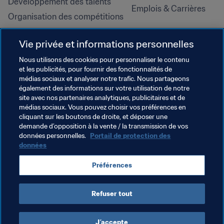
Développement des talents
Emplois & Carrières
Organisation des compétitions
Développement durable
Vie privée et informations personnelles
Droits de l'homme et lutte contre 
la discrimination
Nous utilisons des cookies pour personnaliser le contenu
et les publicités, pour fournir des fonctionnalités de
Santé et médical
médias sociaux et analyser notre trafic. Nous partageons
Initiatives en matière de 
également des informations sur votre utilisation de notre
formation
site avec nos partenaires analytiques, publicitaires et de
médias sociaux. Vous pouvez choisir vos préférences en
cliquant sur les boutons de droite, et déposer une
demande d’opposition à la vente / la transmission de vos
données personnelles.
Portail de protection des
données
Préférences
Refuser tout
CONDITIONS D'UTILISATION
PORTAIL DE LA FIFA SUR LA PROTECTION DES DONNÉES
TÉLÉCHARGEMENTS
PARAMÈTRAGE DES COOKIES
Droits d'auteur © 1994 - 2025 FIFA. Tous les droits sont réservés.
J’accepte