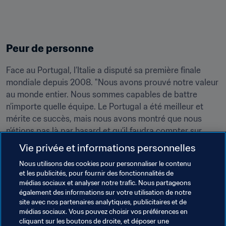
Peur de personne
Face au Portugal, l’Italie a disputé sa première finale 
mondiale depuis 2008. "Nous avons prouvé notre valeur 
au monde entier. Nous sommes capables de battre 
n’importe quelle équipe. Le Portugal a été meilleur et 
mérite ce succès, mais nous avons montré que nous 
n’étions pas là par hasard et qu’il faudra compter sur 
nous à l’avenir. Nous n’avons peur de personne", lance 
Vie privée et informations personnelles
Zurlo.
Nous utilisons des cookies pour personnaliser le contenu
et les publicités, pour fournir des fonctionnalités de
"Avant le match, je discutais avec Gabriele Gori. Nous 
médias sociaux et analyser notre trafic. Nous partageons
étions prêts à échanger nos titres de meilleurs buteurs 
également des informations sur votre utilisation de notre
contre le trophée du tournoi. Malheureusement, cet 
site avec nos partenaires analytiques, publicitaires et de
échange n’a pas eu lieu", conclut Zurlo, qui verra peut-
médias sociaux. Vous pouvez choisir vos préférences en
cliquant sur les boutons de droite, et déposer une
être son vœu s’exhausser dans deux ans, en Russie.