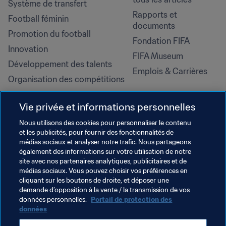
Système de transfert
Rapports et 
Football féminin
documents
Promotion du football
Fondation FIFA
Innovation
FIFA Museum
Développement des talents
Emplois & Carrières
Organisation des compétitions
Développement durable
Vie privée et informations personnelles
Droits de l'homme et lutte contre 
la discrimination
Nous utilisons des cookies pour personnaliser le contenu
et les publicités, pour fournir des fonctionnalités de
Santé et médical
médias sociaux et analyser notre trafic. Nous partageons
Initiatives en matière de 
également des informations sur votre utilisation de notre
formation
site avec nos partenaires analytiques, publicitaires et de
médias sociaux. Vous pouvez choisir vos préférences en
cliquant sur les boutons de droite, et déposer une
demande d’opposition à la vente / la transmission de vos
données personnelles.
Portail de protection des
données