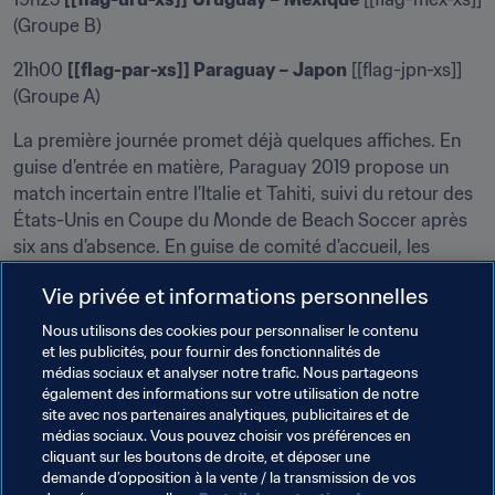
(Groupe B)
21h00 
[[flag-par-xs]] Paraguay – Japon
 [[flag-jpn-xs]] 
(Groupe A)
La première journée promet déjà quelques affiches. En 
guise d’entrée en matière, Paraguay 2019 propose un 
match incertain entre l’Italie et Tahiti, suivi du retour des 
États-Unis en Coupe du Monde de Beach Soccer après 
six ans d’absence. En guise de comité d'accueil, les 
Américains trouveront sur leur route la Suisse d’Angelo 
Vie privée et informations personnelles
Schirinzi.
Nous utilisons des cookies pour personnaliser le contenu
Par ailleurs, l’Uruguay lancera son tournoi face au 
et les publicités, pour fournir des fonctionnalités de
Mexique, champion de la CONCACAF. La 
Celeste
 fera à 
médias sociaux et analyser notre trafic. Nous partageons
également des informations sur votre utilisation de notre
cette occasion sa première apparition en phase finale 
site avec nos partenaires analytiques, publicitaires et de
depuis une décennie. La journée s’achèvera sur une 
médias sociaux. Vous pouvez choisir vos préférences en
affiche qui opposera l’hôte paraguayen au Japon, 
cliquant sur les boutons de droite, et déposer une
champion d’Asie, à guichets fermés.
demande d’opposition à la vente / la transmission de vos