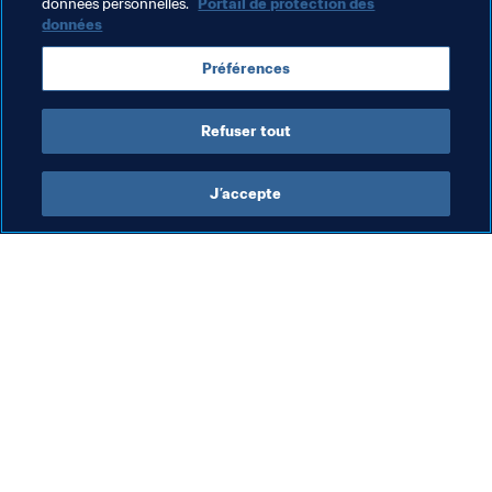
données personnelles.
Portail de protection des
données
La #BeachSoccerWC sur les réseaux 
Préférences
sociaux
Facebook
 | 
Instagram
 | 
Twitter
Refuser tout
J’accepte
L’action de la FIFA
Visitez également
Juridique
Toutes les infos et 
tous les articles
Système de transfert
Rapports et 
Football féminin
documents
Promotion du football
Fondation FIFA