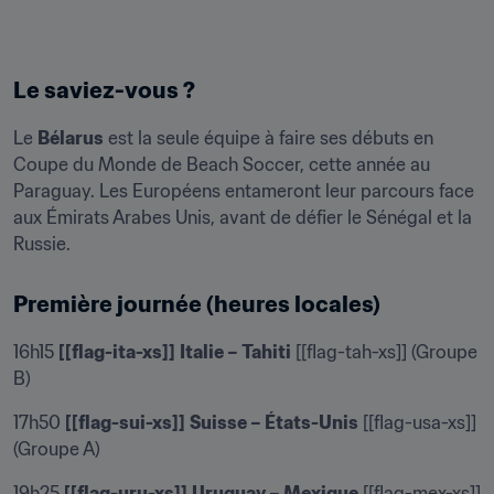
Le saviez-vous ?
Le 
Bélarus
 est la seule équipe à faire ses débuts en 
Coupe du Monde de Beach Soccer, cette année au 
Paraguay. Les Européens entameront leur parcours face 
aux Émirats Arabes Unis, avant de défier le Sénégal et la 
Russie.
Première journée (heures locales)
16h15 
[[flag-ita-xs]]
Italie – Tahiti
 [[flag-tah-xs]] (Groupe 
B)
17h50 
[[flag-sui-xs]]
Suisse – États-Unis
 [[flag-usa-xs]] 
(Groupe A)
19h25 
[[flag-uru-xs]]
Uruguay – Mexique
 [[flag-mex-xs]] 