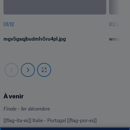
01
/
12
02
/
12
mgv5gaqjbudm1v5ru4p1.jpg
wsramuh
À venir
Finale - 1er décembre
[[flag-ita-xs]] Italie - Portugal [[flag-por-xs]]