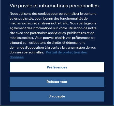
Match pour la 3ème place - 1er décembre
Vie privée et informations personnelles
[[flag-rus-xs]] Russie - Japon [[flag-jpn-xs]]
Nous utilisons des cookies pour personnaliser le contenu
et les publicités, pour fournir des fonctionnalités de
médias sociaux et analyser notre trafic. Nous partageons
Entendu...
également des informations sur votre utilisation de notre
site avec nos partenaires analytiques, publicitaires et de
"C'est probablement le match le plus dingue que je n'ai 
médias sociaux. Vous pouvez choisir vos préférences en
jamais joué. Pas seulement à cause du vent et de la pluie 
cliquant sur les boutons de droite, et déposer une
demande d’opposition à la vente / la transmission de vos
mais aussi avec tous ces changements de leaders au 
données personnelles.
Portail de protection des
score. La Russie est une grande équipe. Ils n'ont 
données
impressionné aujourd'hui. Mais on a gagné parce qu'on a 
marqué un but de plus. Il n'y pas d'autre moyen 
Préférences
d'expliquer un match comme celui-ci." - 
Simone del 
Mestre
Refuser tout
J’accepte