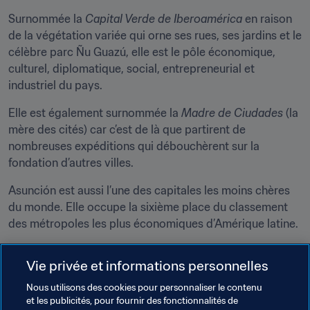
Surnommée la 
Capital Verde de Iberoamérica
 en raison 
de la végétation variée qui orne ses rues, ses jardins et le 
célèbre parc Ñu Guazú, elle est le pôle économique, 
culturel, diplomatique, social, entrepreneurial et 
industriel du pays.
Elle est également surnommée la 
Madre de Ciudades
 (la 
mère des cités) car c’est de là que partirent de 
nombreuses expéditions qui débouchèrent sur la 
fondation d’autres villes.
Asunción est aussi l’une des capitales les moins chères 
du monde. Elle occupe la sixième place du classement 
des métropoles les plus économiques d’Amérique latine.
Le football à Asunción
Vie privée et informations personnelles
Le sport en général et le football en particulier occupent 
Nous utilisons des cookies pour personnaliser le contenu
une grande place à Asunción. La ville accueille plusieurs 
et les publicités, pour fournir des fonctionnalités de