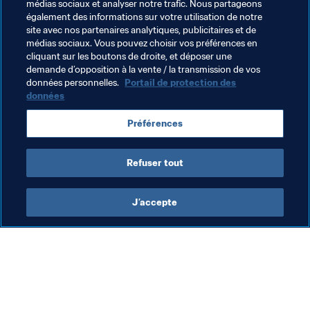
grands animateurs du championnat de première division, 
médias sociaux et analyser notre trafic. Nous partageons
également des informations sur votre utilisation de notre
parmi lesquels Olimpia et Cerro Porteño, les clubs les 
site avec nos partenaires analytiques, publicitaires et de
plus populaires du pays.
médias sociaux. Vous pouvez choisir vos préférences en
cliquant sur les boutons de droite, et déposer une
Le stade principal de la ville, Defensores del Chaco, est 
demande d’opposition à la vente / la transmission de vos
l’antre historique de la sélection.
données personnelles.
Portail de protection des
données
Le Comité Olympique Paraguayen est installé à la limite 
avec la ville de Luque. C’est là que sera érigé le stade qui 
Préférences
accueillera la Coupe du Monde de Beach Soccer de la 
FIFA 2019.
Refuser tout
J’accepte
L’action de la FIFA
Visitez également