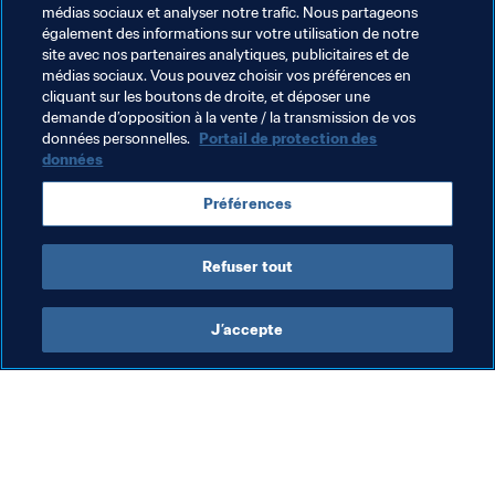
cas il y a deux ans à Castellón (Espagne), lors du dernier 
médias sociaux et analyser notre trafic. Nous partageons
tournoi qualificatif de la zone Europe pour la Coupe du 
également des informations sur votre utilisation de notre
Monde de Beach Soccer de la FIFA 2009.
site avec nos partenaires analytiques, publicitaires et de
médias sociaux. Vous pouvez choisir vos préférences en
cliquant sur les boutons de droite, et déposer une
demande d’opposition à la vente / la transmission de vos
Thèmes en lien
données personnelles.
Portail de protection des
données
Groupe d'Étude Technique (TSG)
Préférences
Compétitions FIFA
Refuser tout
J’accepte
L’action de la FIFA
Visitez également