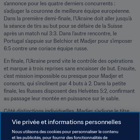
s'annonce pour les quatre derniers concurrents : 
s'adjuger la couronne de meilleure équipe européenne. 
Dans la première demi-finale, l’Ukraine doit aller jusqu’à 
la séance de tirs au but pour se défaire de la Suisse 
après un match nul 3:3. Dans l’autre rencontre, le 
Portugal s’appuie sur Belchior et Madjer pour s’imposer 
6:5 contre une coriace équipe russe.
En finale, l’Ukraine prend vite le contrôle des opérations 
et marque à trois reprises sans encaisser de but. Ensuite, 
c'est mission impossible ou presque pour Madjer et 
consorts, qui s’inclinent par 4 buts à 2. Dans la petite 
finale, les Russes disposent des Helvètes 5:2, confirmant 
au passage leur montée en puissance sur le sable.
Côté distinctions individuelles, Madjer s’adjuge le titre 
de meilleur buteur tandis que son compatriote Graça est 
Vie privée et informations personnelles
nommé meilleur gardien. Le capitaine russe Ilya Leonov 
Nous utilisons des cookies pour personnaliser le contenu
est désigné meilleur joueur du tournoi, comme ce fut le 
et les publicités, pour fournir des fonctionnalités de