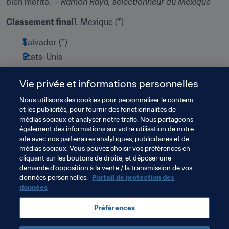
bien mérité." - 
Ramón Raya, sélectionneur du Mexique
Classement final
1. Mexique (*)
Salvador (*)
États-Unis
Costa Rica
Vie privée et informations personnelles
(
) Qualifiés pour la Coupe du Monde de Beach Soccer de 
la FIFA 2011*
Nous utilisons des cookies pour personnaliser le contenu
et les publicités, pour fournir des fonctionnalités de
médias sociaux et analyser notre trafic. Nous partageons
Thèmes en lien
également des informations sur votre utilisation de notre
site avec nos partenaires analytiques, publicitaires et de
médias sociaux. Vous pouvez choisir vos préférences en
Groupe d'Étude Technique (TSG)
cliquant sur les boutons de droite, et déposer une
demande d’opposition à la vente / la transmission de vos
Compétitions FIFA
Canada
Costa Rica
données personnelles.
Portail de protection des
données
El Salvador
Jamaica
Mexico
USA
Préférences
Concacaf