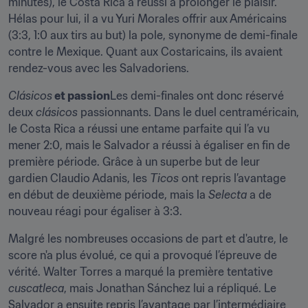
minutes), le Costa Rica a réussi à prolonger le plaisir. 
Hélas pour lui, il a vu Yuri Morales offrir aux Américains 
(3:3, 1:0 aux tirs au but) la pole, synonyme de demi-finale 
contre le Mexique. Quant aux Costaricains, ils avaient 
rendez-vous avec les Salvadoriens.
Clásicos
 et passion
Les demi-finales ont donc réservé 
deux 
clásicos
 passionnants. Dans le duel centraméricain, 
le Costa Rica a réussi une entame parfaite qui l’a vu 
mener 2:0, mais le Salvador a réussi à égaliser en fin de 
première période. Grâce à un superbe but de leur 
gardien Claudio Adanis, les 
Ticos
 ont repris l’avantage 
en début de deuxième période, mais la 
Selecta
 a de 
nouveau réagi pour égaliser à 3:3.
Malgré les nombreuses occasions de part et d'autre, le 
score n'a plus évolué, ce qui a provoqué l’épreuve de 
vérité. Walter Torres a marqué la première tentative 
cuscatleca
, mais Jonathan Sánchez lui a répliqué. Le 
Salvador a ensuite repris l’avantage par l’intermédiaire 