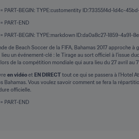
 PART-BEGIN: TYPE:customentity ID:73355f4d-1d4c-45bd
== PART-END
= PART-BEGIN: TYPE:markdown ID:da0a8c27-1859-4a91-8
de de Beach Soccer de la FIFA, Bahamas 2017 approche à gran
eu un événement-clé : le Tirage au sort officiel à l'issue duq
lors de la compétition mondiale qui aura lieu du 27 avril au 7
vre 
en vidéo 
et 
EN DIRECT
 tout ce qui se passera à l'Hotel Atl
s Bahamas. Vous voulez savoir comment se fera la répartition
re officielle.
== PART-END