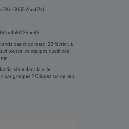
-a74b-5055c2aa674f
e64-e4b16239ac49
ds pas et ce mardi 28 février, à 
uel toutes les équipes qualifiées 
 mai.
antis, situé dans la ville 
 par groupes ? Cliquez sur ce lien 