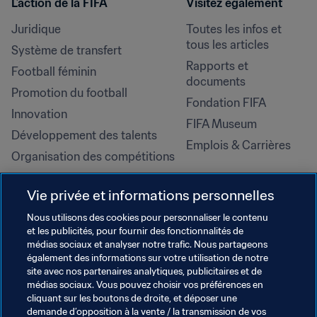
L’action de la FIFA
Visitez également
Juridique
Toutes les infos et 
tous les articles
Système de transfert
Rapports et 
Football féminin
documents
Promotion du football
Fondation FIFA
Innovation
FIFA Museum
Développement des talents
Emplois & Carrières
Organisation des compétitions
Développement durable
Vie privée et informations personnelles
Droits de l'homme et lutte contre 
la discrimination
Nous utilisons des cookies pour personnaliser le contenu
et les publicités, pour fournir des fonctionnalités de
Santé et médical
médias sociaux et analyser notre trafic. Nous partageons
Initiatives en matière de 
également des informations sur votre utilisation de notre
formation
site avec nos partenaires analytiques, publicitaires et de
médias sociaux. Vous pouvez choisir vos préférences en
cliquant sur les boutons de droite, et déposer une
demande d’opposition à la vente / la transmission de vos