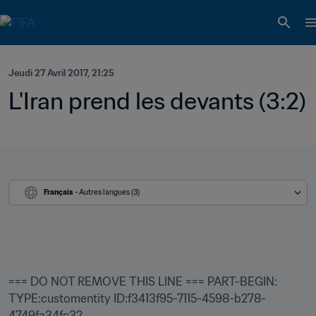
Jeudi 27 Avril 2017, 21:25
L'Iran prend les devants (3:2)
Français
 - Autres langues (3)
=== DO NOT REMOVE THIS LINE === PART-BEGIN: 
TYPE:customentity ID:f3413f95-7115-4598-b278-
4749fa34fc32