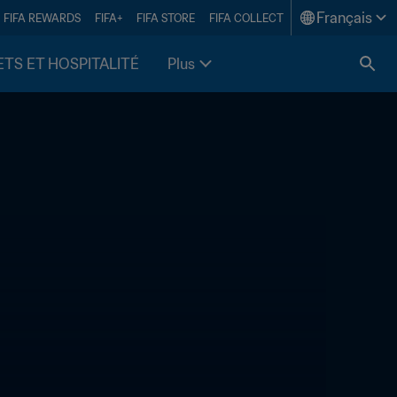
Français
FIFA REWARDS
FIFA+
FIFA STORE
FIFA COLLECT
ETS ET HOSPITALITÉ
Plus