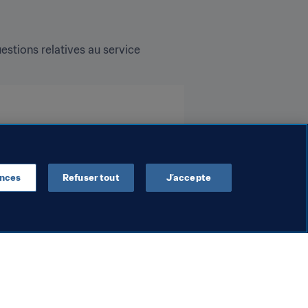
estions relatives au service 
ences
Refuser tout
J’accepte