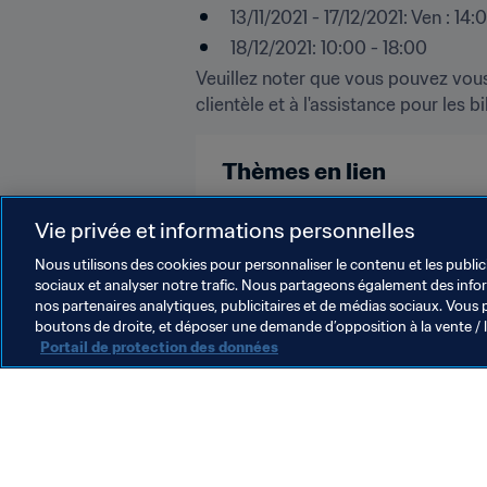
13/11/2021 - 17/12/2021: Ven : 14
18/12/2021: 10:00 - 18:00
Veuillez noter que vous pouvez vous r
clientèle et à l'assistance pour les bi
Thèmes en lien
Coupe arabe de la FIFA 2021
Vie privée et informations personnelles
Nous utilisons des cookies pour personnaliser le contenu et les public
sociaux et analyser notre trafic. Nous partageons également des inform
nos partenaires analytiques, publicitaires et de médias sociaux. Vous 
boutons de droite, et déposer une demande d’opposition à la vente / 
Portail de protection des données
L’action de la FIFA