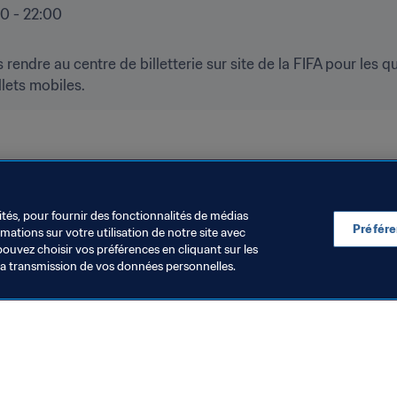
:00 - 22:00
endre au centre de billetterie sur site de la FIFA pour les qu
llets mobiles.  
ités, pour fournir des fonctionnalités de médias
Préfér
ations sur votre utilisation de notre site avec
pouvez choisir vos préférences en cliquant sur les
la transmission de vos données personnelles.
Visitez également