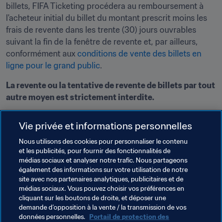
billets, FIFA Ticketing procédera au remboursement à 
l'acheteur initial du billet du montant prescrit moins les 
frais de revente dans les trente (30) jours ouvrables 
suivant la fin de la fenêtre de revente et, par ailleurs, 
conformément aux 
conditions de vente des billets en 
ligne pour le grand public
.
La revente ou la tentative de revente de billets par tout 
autre moyen est strictement interdite.
Pour soumettre des billets à la revente :
Vie privée et informations personnelles
Cliquez ici
Nous utilisons des cookies pour personnaliser le contenu
et les publicités, pour fournir des fonctionnalités de
Pour acheter des billets par le biais de la plateforme de 
médias sociaux et analyser notre trafic. Nous partageons
revente :
également des informations sur votre utilisation de notre
site avec nos partenaires analytiques, publicitaires et de
Cliquez ici
médias sociaux. Vous pouvez choisir vos préférences en
cliquant sur les boutons de droite, et déposer une
demande d’opposition à la vente / la transmission de vos
données personnelles.
Portail de protection des