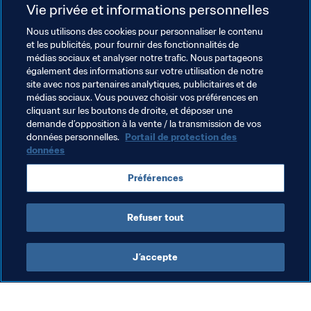
Vie privée et informations personnelles
Pour en savoir plus sur la billetterie et recevoir les 
Nous utilisons des cookies pour personnaliser le contenu
dernières informations sur la Coupe Arabe de la FIFA 
et les publicités, pour fournir des fonctionnalités de
Qatar 2021™, rendez-vous régulièrement sur 
médias sociaux et analyser notre trafic. Nous partageons
également des informations sur votre utilisation de notre
FIFA.com/tickets
.
site avec nos partenaires analytiques, publicitaires et de
médias sociaux. Vous pouvez choisir vos préférences en
Cliquez ici pour demander des billets ! 
cliquant sur les boutons de droite, et déposer une
demande d’opposition à la vente / la transmission de vos
données personnelles.
Portail de protection des
données
Thèmes en lien
Préférences
Coupe arabe de la FIFA 2021
Refuser tout
J’accepte