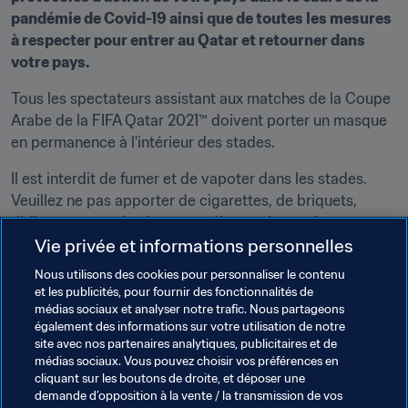
pandémie de Covid-19 ainsi que de toutes les mesures 
à respecter pour entrer au Qatar et retourner dans 
votre pays.
Tous les spectateurs assistant aux matches de la Coupe 
Arabe de la FIFA Qatar 2021™ doivent porter un masque 
en permanence à l'intérieur des stades.
Il est interdit de fumer et de vapoter dans les stades. 
Veuillez ne pas apporter de cigarettes, de briquets, 
d'allumettes ou de cigarettes électroniques. A votre 
Vie privée et informations personnelles
entrée, ils seront confisqués par la sécurité.
Nous utilisons des cookies pour personnaliser le contenu
Pour en savoir plus sur la billetterie et recevoir les 
et les publicités, pour fournir des fonctionnalités de
dernières informations sur la Coupe Arabe de la FIFA 
médias sociaux et analyser notre trafic. Nous partageons
Qatar 2021™, rendez-vous régulièrement sur 
également des informations sur votre utilisation de notre
site avec nos partenaires analytiques, publicitaires et de
FIFA.com/tickets
.
médias sociaux. Vous pouvez choisir vos préférences en
cliquant sur les boutons de droite, et déposer une
Cliquez ici pour demander des billets ! 
demande d’opposition à la vente / la transmission de vos