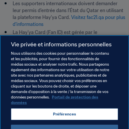
Les supporters internationaux doivent demander 
leur permis d'entrée dans l'État du Qatar en utilisant 
la plateforme Hay'ya Card. 
Visitez fac21.qa pour plus 
d'informations
La Hay'ya Card (Fan ID) est gérée par le 
gouvernement de l'État du Qatar. La FIFA n'est pas 
Vie privée et informations personnelles
responsable de son processus de demande, de sa 
délivrance et/ou de son utilisation.
Nous utilisons des cookies pour personnaliser le contenu
et les publicités, pour fournir des fonctionnalités de
Pour de plus amples informations, veuillez contacter les 
médias sociaux et analyser notre trafic. Nous partageons
numéros ci-dessous :
également des informations sur votre utilisation de notre
site avec nos partenaires analytiques, publicitaires et de
Les supporters basés au Qatar : (+974) 800 8052.
médias sociaux. Vous pouvez choisir vos préférences en
cliquant sur les boutons de droite, et déposer une
Les supporters internationaux : (+974) 4475 2021.
demande d’opposition à la vente / la transmission de vos
données personnelles.
Portail de protection des
données
Thèmes en lien
Préférences
Coupe arabe de la FIFA 2021