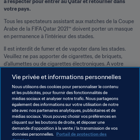
à respecter pour entrer au Qatar et retourner dans 
votre pays.
Tous les spectateurs assistant aux matches de la Coupe 
Arabe de la FIFA Qatar 2021™ doivent porter un masque 
en permanence à l'intérieur des stades.
Il est interdit de fumer et de vapoter dans les stades. 
Veuillez ne pas apporter de cigarettes, de briquets, 
d'allumettes ou de cigarettes électroniques. A votre 
entrée, ils seront confisqués par la sécurité.
Vie privée et informations personnelles
Pour en savoir plus sur la billetterie et recevoir les 
Nous utilisons des cookies pour personnaliser le contenu
dernières informations sur la Coupe Arabe de la FIFA 
et les publicités, pour fournir des fonctionnalités de
Qatar 2021™, rendez-vous régulièrement sur 
médias sociaux et analyser notre trafic. Nous partageons
également des informations sur votre utilisation de notre
FIFA.com/tickets
.
site avec nos partenaires analytiques, publicitaires et de
médias sociaux. Vous pouvez choisir vos préférences en
Cliquez ici pour demander des billets ! 
cliquant sur les boutons de droite, et déposer une
demande d’opposition à la vente / la transmission de vos
données personnelles.
Portail de protection des