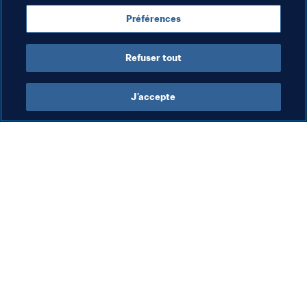
Coupe arabe de la FIFA 2021
Qatar
AFC
Préférences
CAF
Refuser tout
J’accepte
L’action de la FIFA
Visitez également
Juridique
Toutes les infos et 
tous les articles
Système de transfert
Rapports et 
Football féminin
documents
Promotion du football
Fondation FIFA
Innovation
FIFA Museum