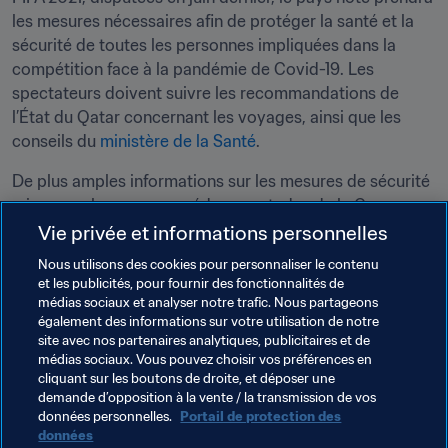
les mesures nécessaires afin de protéger la santé et la 
sécurité de toutes les personnes impliquées dans la 
compétition face à la pandémie de Covid-19. Les 
spectateurs doivent suivre les recommandations de 
l’État du Qatar concernant les voyages, ainsi que les 
conseils du 
ministère de la Santé
.
De plus amples informations sur les mesures de sécurité 
mises en place pour accéder aux stades de la Coupe 
Arabe de la FIFA 2021 seront publiées sur 
FIFA.com
. À 
Vie privée et informations personnelles
l’heure actuelle, les détenteurs de billet doivent être 
Nous utilisons des cookies pour personnaliser le contenu
entièrement vaccinés.

et les publicités, pour fournir des fonctionnalités de
médias sociaux et analyser notre trafic. Nous partageons
également des informations sur votre utilisation de notre
site avec nos partenaires analytiques, publicitaires et de
Thèmes en lien
médias sociaux. Vous pouvez choisir vos préférences en
cliquant sur les boutons de droite, et déposer une
demande d’opposition à la vente / la transmission de vos
Marketing
Commercial
données personnelles.
Portail de protection des
données