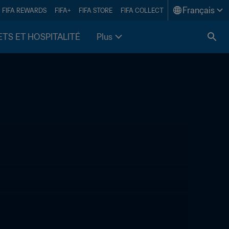
Français
FIFA REWARDS
FIFA+
FIFA STORE
FIFA COLLECT
ETS ET HOSPITALITÉ
Plus