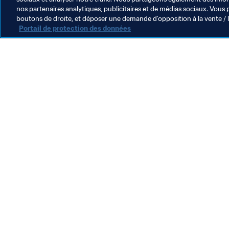
nos partenaires analytiques, publicitaires et de médias sociaux. Vous 
boutons de droite, et déposer une demande d’opposition à la vente / 
Portail de protection des données
L’action de la FIFA
Juridique
Système de transfert
Football féminin
Promotion du football
Innovation
Développement des talents
Organisation des compétitions
Développement durable
Droits de l'homme et lutte contre la discrimination