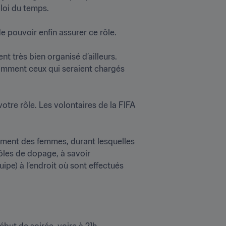
i du temps.

pouvoir enfin assurer ce rôle.

 très bien organisé d’ailleurs. 
otamment ceux qui seraient chargés 
tre rôle. Les volontaires de la FIFA 
ent des femmes, durant lesquelles 
ôles de dopage, à savoir 
e) à l’endroit où sont effectués 
t de soirée, voire à 21h. 
