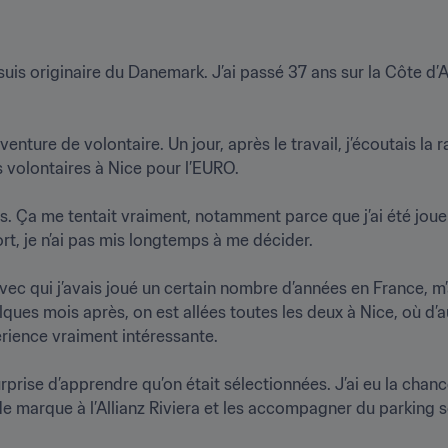
e suis originaire du Danemark. J’ai passé 37 ans sur la Côte d’
ure de volontaire. Un jour, après le travail, j’écoutais la ra
volontaires à Nice pour l’EURO.

rs. Ça me tentait vraiment, notamment parce que j’ai été joue
, je n’ai pas mis longtemps à me décider.

c qui j’avais joué un certain nombre d’années en France, m’a d
es mois après, on est allées toutes les deux à Nice, où d’aut
ience vraiment intéressante.

prise d’apprendre qu’on était sélectionnées. J’ai eu la chance 
 de marque à l’Allianz Riviera et les accompagner du parking so