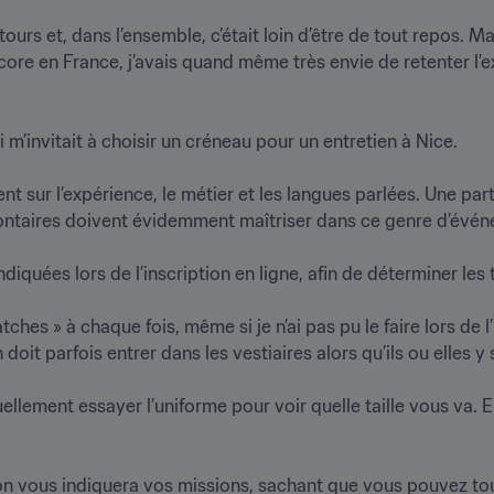
urs et, dans l’ensemble, c’était loin d’être de tout repos. M
ore en France, j’avais quand même très envie de retenter l’e
 m’invitait à choisir un créneau pour un entretien à Nice. 

 sur l’expérience, le métier et les langues parlées. Une partie 
ntaires doivent évidemment maîtriser dans ce genre d’événemen
iquées lors de l’inscription en ligne, afin de déterminer les tâ
hes » à chaque fois, même si je n’ai pas pu le faire lors de l’
it parfois entrer dans les vestiaires alors qu’ils ou elles y son
uellement essayer l’uniforme pour voir quelle taille vous va. 
on vous indiquera vos missions, sachant que vous pouvez tou