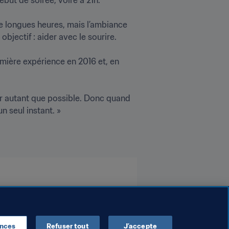
de longues heures, mais l’ambiance 
ctif : aider avec le sourire. 

ière expérience en 2016 et, en 
er autant que possible. Donc quand 
n seul instant. »
ences
Refuser tout
J’accepte