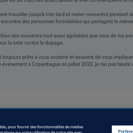
vent travailler jusqu’à très tard et rester concentré pendant 
encontre des personnes formidables qui partagent le même obje
ion des souvenirs tout aussi agréables que ceux de ma prem
r la lutte contre le dopage.

t toujours prêts à vous soutenir et essaient de vous impliqu
 événement à Copenhague en juillet 2022, je n’ai pas hésité u
ités, pour fournir des fonctionnalités de médias
Préfér
ations sur votre utilisation de notre site avec