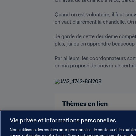
Quand on est volontaire, il faut sou
en vaut clairement la chandelle. On r
Je garde de cette deuxième compétit
plus, j’ai pu en apprendre beaucoup su
Par ailleurs, les coordonnateurs son
on m’a proposé de couvrir un certain
Thèmes en lien
Volontaires
Portugal
UEFA
Vie privée et informations personnelles
Nous utilisons des cookies pour personnaliser le contenu et les public
sociaux et analyser notre trafic. Nous partageons également des inform