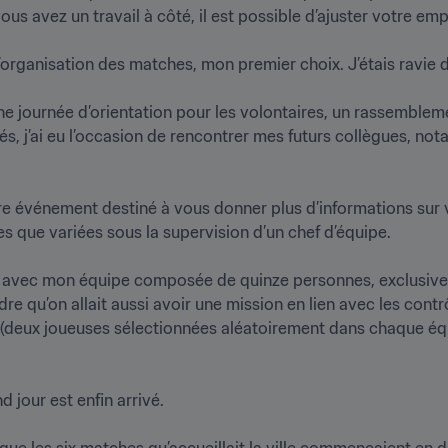
us avez un travail à côté, il est possible d’ajuster votre emplo
d’organisation des matches, mon premier choix. J’étais ravie de 
e journée d’orientation pour les volontaires, un rassemblement
tés, j’ai eu l’occasion de rencontrer mes futurs collègues, n
tre événement destiné à vous donner plus d’informations sur vo
 que variées sous la supervision d’un chef d’équipe.

 avec mon équipe composée de quinze personnes, exclusivem
re qu’on allait aussi avoir une mission en lien avec les contr
deux joueuses sélectionnées aléatoirement dans chaque équip
jour est enfin arrivé.

ue les six matches qu’accueillait la ville commençaient en débu