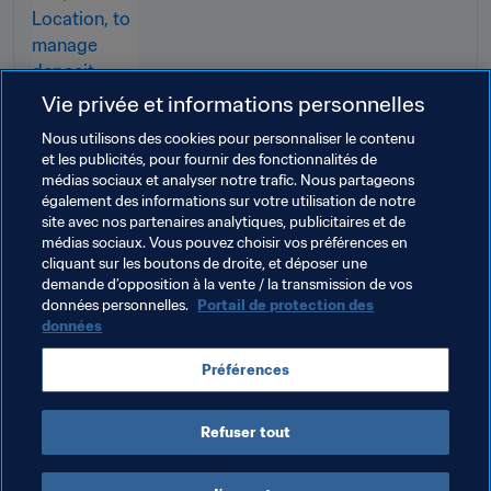
Vie privée et informations personnelles
Nous utilisons des cookies pour personnaliser le contenu
et les publicités, pour fournir des fonctionnalités de
médias sociaux et analyser notre trafic. Nous partageons
Thèmes en lien
également des informations sur votre utilisation de notre
site avec nos partenaires analytiques, publicitaires et de
médias sociaux. Vous pouvez choisir vos préférences en
Organisation des compétitions
Commercial
cliquant sur les boutons de droite, et déposer une
demande d’opposition à la vente / la transmission de vos
Organisation
Organisation
données personnelles.
Portail de protection des
données
Coupe du Monde de la FIFA 2026™
USA
Préférences
Concacaf
Canada
Mexico
Refuser tout