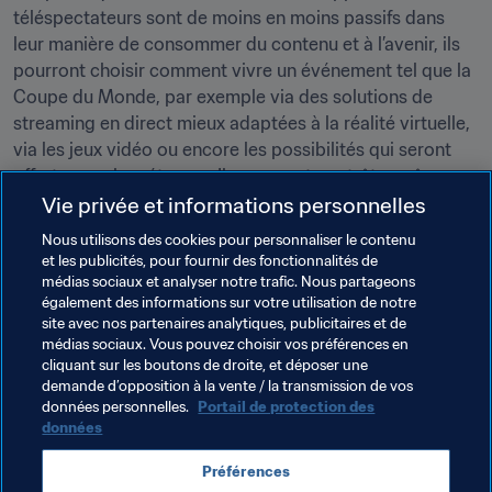
téléspectateurs sont de moins en moins passifs dans 
leur manière de consommer du contenu et à l’avenir, ils 
pourront choisir comment vivre un événement tel que la 
Coupe du Monde, par exemple via des solutions de 
streaming en direct mieux adaptées à la réalité virtuelle, 
via les jeux vidéo ou encore les possibilités qui seront 
offertes par le métavers. Ils pourront peut-être même 
transposer le stade dans leur salon et s’asseoir 
Vie privée et informations personnelles
virtuellement à côté de leur joueur ou commentateur 
Nous utilisons des cookies pour personnaliser le contenu
préféré tout en profitant de tous les aspects du match."
et les publicités, pour fournir des fonctionnalités de
médias sociaux et analyser notre trafic. Nous partageons
également des informations sur votre utilisation de notre
site avec nos partenaires analytiques, publicitaires et de
médias sociaux. Vous pouvez choisir vos préférences en
cliquant sur les boutons de droite, et déposer une
demande d’opposition à la vente / la transmission de vos
Thèmes en lien
données personnelles.
Portail de protection des
données
Commercial
Organisation
Préférences