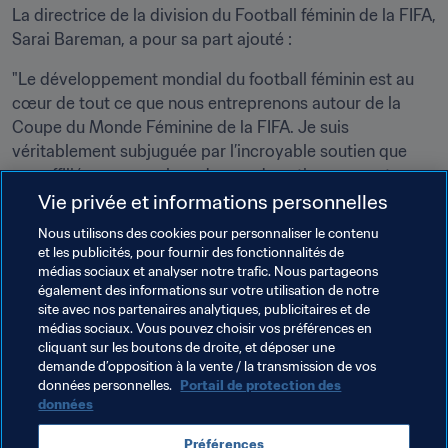
La directrice de la division du Football féminin de la FIFA, 
Sarai Bareman, a pour sa part ajouté :
"Le développement mondial du football féminin est au 
cœur de tout ce que nous entreprenons autour de la 
Coupe du Monde Féminine de la FIFA. Je suis 
véritablement subjuguée par l’incroyable soutien que 
nos affiliés commerciaux du monde entier nous ont 
apporté dans l’optique de cette compétition.
Vie privée et informations personnelles
Nous utilisons des cookies pour personnaliser le contenu
Ils nous aideront à développer notre sport à tous les 
et les publicités, pour fournir des fonctionnalités de
niveaux et à donner à toujours plus de jeunes filles et de 
médias sociaux et analyser notre trafic. Nous partageons
femmes la possibilité de jouer au football. Merci à eux, 
également des informations sur votre utilisation de notre
vraiment."
site avec nos partenaires analytiques, publicitaires et de
médias sociaux. Vous pouvez choisir vos préférences en
cliquant sur les boutons de droite, et déposer une
demande d’opposition à la vente / la transmission de vos
Thèmes en lien
données personnelles.
Portail de protection des
données
Commercial
Organisation
Préférences